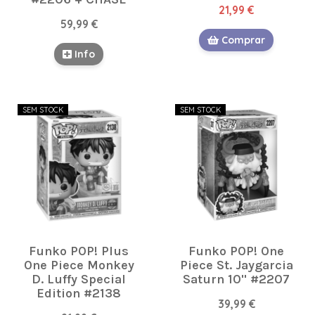
21,99 €
59,99 €
Comprar
Info
SEM STOCK
SEM STOCK
Funko POP! Plus
Funko POP! One
One Piece Monkey
Piece St. Jaygarcia
D. Luffy Special
Saturn 10'' #2207
Edition #2138
39,99 €