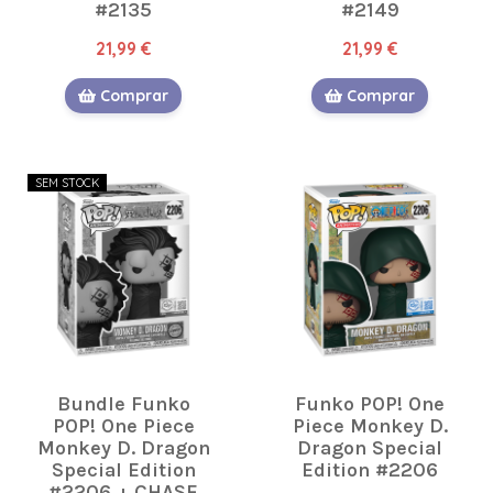
#2135
#2149
21,99 €
21,99 €
Comprar
Comprar
SEM STOCK
Bundle Funko
Funko POP! One
POP! One Piece
Piece Monkey D.
Monkey D. Dragon
Dragon Special
Special Edition
Edition #2206
#2206 + CHASE