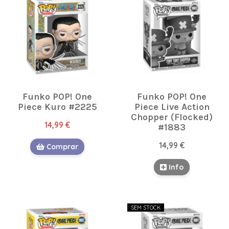
Funko POP! One
Funko POP! One
Piece Kuro #2225
Piece Live Action
Chopper (Flocked)
14,99 €
#1883
14,99 €
Comprar
Info
SEM STOCK