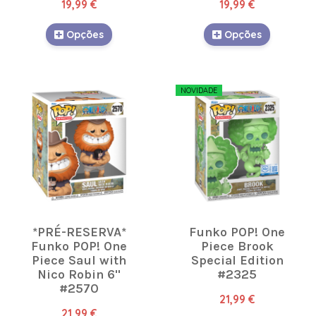
19,99 €
19,99 €
Opções
Opções
NOVIDADE
*PRÉ-RESERVA*
Funko POP! One
Funko POP! One
Piece Brook
Piece Saul with
Special Edition
Nico Robin 6''
#2325
#2570
21,99 €
21,99 €