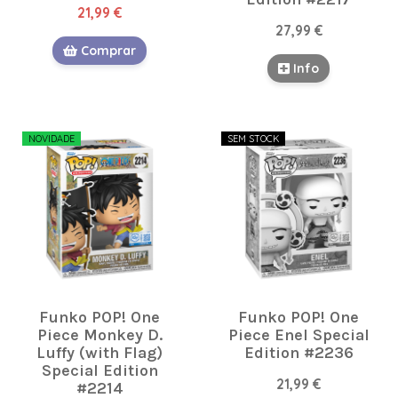
21,99 €
27,99 €
Comprar
Info
NOVIDADE
SEM STOCK
Funko POP! One
Funko POP! One
Piece Monkey D.
Piece Enel Special
Luffy (with Flag)
Edition #2236
Special Edition
21,99 €
#2214