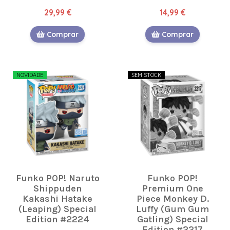
29,99 €
14,99 €
Comprar
Comprar
NOVIDADE
SEM STOCK
Funko POP! Naruto
Funko POP!
Shippuden
Premium One
Kakashi Hatake
Piece Monkey D.
(Leaping) Special
Luffy (Gum Gum
Edition #2224
Gatling) Special
Edition #2217